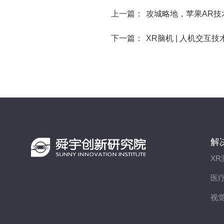
上一篇：
攻城略地，苹果AR技
下一篇：
XR脑机 | 人机交互
解
XR
医
视