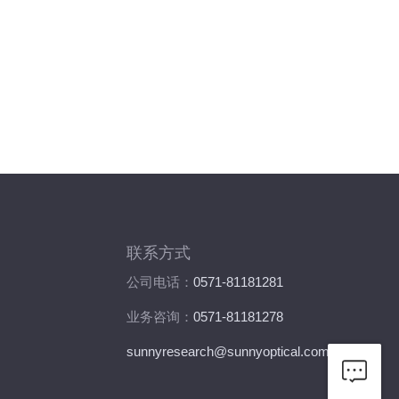
联系方式
公司电话：
0571-81181281
业务咨询：
0571-81181278
sunnyresearch@sunnyoptical.com