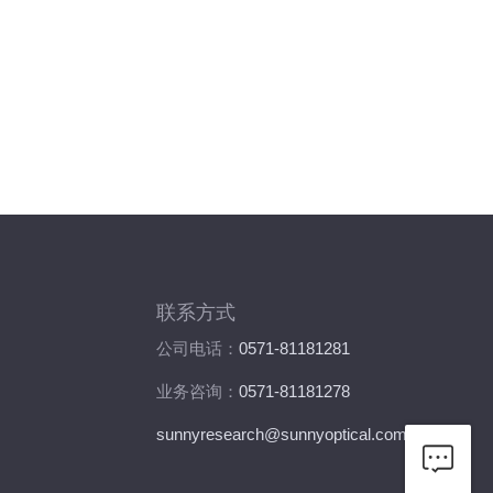
联系方式
公司电话：
0571-81181281
业务咨询：
0571-81181278
sunnyresearch@sunnyoptical.com