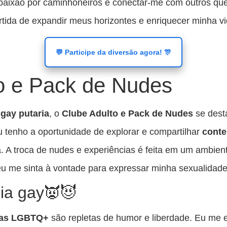
paixão por caminhoneiros e conectar-me com outros qu
rtida de expandir meus horizontes e enriquecer minha vi
💬 Participe da diversão agora! 🎊
o e Pack de Nudes
gay putaria
, o
Clube Adulto e Pack de Nudes
se dest
eu tenho a oportunidade de explorar e compartilhar
cont
. A troca de nudes e experiências é feita em um ambien
eu me sinta à vontade para expressar minha sexualidade
ia gay👿😈
sas LGBTQ+
são repletas de humor e liberdade. Eu me 