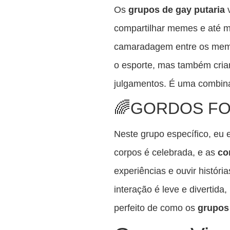
Os
grupos de gay putaria
v
compartilhar memes e até me
camaradagem entre os memb
o esporte, mas também cri
julgamentos. É uma combina
🌈GORDOS F
Neste grupo específico, eu 
corpos é celebrada, e as
co
experiências e ouvir históri
interação é leve e divertid
perfeito de como os
grupos 