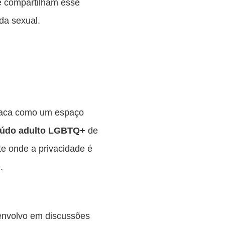
e compartilham esse
da sexual.
aca como um espaço
eúdo adulto LGBTQ+
de
te onde a privacidade é
.
envolvo em discussões